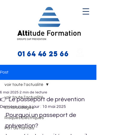
01 64 46 25 66
Post
voir toute l'actualité
6 mai 2025
2 min de lecture
voir toute l'actualité
👉 Le passeport de prévention
Dernière mise à jour :
10 mai 2025
Echafaudages
Pourquoi un passeport de 
Risques Electriques
prévention?
Port du harnais