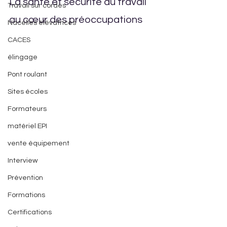
La santé et sécurité au travail 
Travail sur cordes
au cœur des préoccupations
Nacelles élévatrices
CACES
élingage
Pont roulant
Sites écoles
Formateurs
matériel EPI
vente équipement
Interview
Prévention
Formations
Certifications