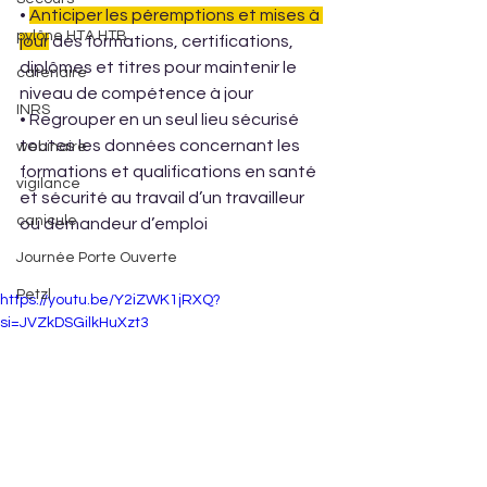
• 
Anticiper les péremptions et mises à 
pylône HTA HTB
jour
 des formations, certifications, 
diplômes et titres pour maintenir le 
catenaire
niveau de compétence à jour 
INRS
• Regrouper en un seul lieu sécurisé 
toutes les données concernant les 
webinaire
formations et qualifications en santé 
vigilance
et sécurité au travail d’un travailleur 
canicule
ou demandeur d’emploi
Journée Porte Ouverte
Petzl
https://youtu.be/Y2iZWK1jRXQ?
si=JVZkDSGilkHuXzt3