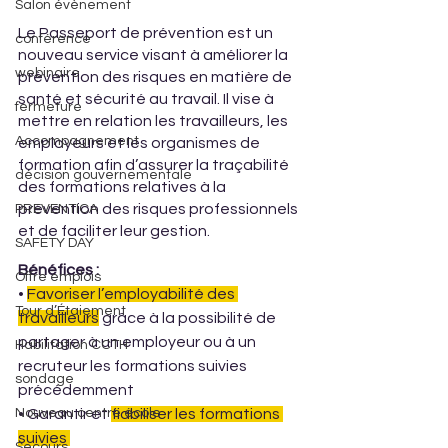
Salon évènement
Le Passeport de prévention est un 
conférence
nouveau service visant à améliorer la 
webinaire
prévention des risques en matière de 
santé et sécurité au travail. Il vise à 
fermeture
mettre en relation les travailleurs, les 
Accompagnement
employeurs et les organismes de 
formation afin d’assurer la traçabilité 
décision gouvernementale
des formations relatives à la 
prévention des risques professionnels 
PREVENTICA
et de faciliter leur gestion. 
SAFETY DAY
Bénéfices :
Offre emplois
• 
Favoriser l’employabilité des 
Tour d’Étaiement
travailleurs
 grâce à la possibilité de 
partager à un employeur ou à un 
Habilitation CCTH
recruteur les formations suivies 
sondage
précédemment 
• Garantir et 
fiabiliser les formations 
Nouveau centre école
suivies 
Secours