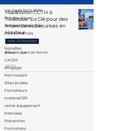
voir toute l'actualité
Habilitation CCTH à
Echafaudages
Toulouse : La Clé pour des
Intérimaires Sécurisés en
Risques Electriques
Hauteur
Port du harnais
Travail sur cordes
HABILITATION CCTH
Nacelles
9 févr.
2 min de lecture
élévatrices
CACES
élingage
Pont roulant
Sites écoles
Formateurs
matériel EPI
vente équipement
Interview
Prévention
Formations