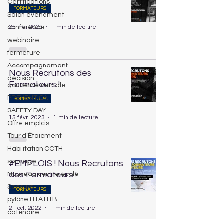
Certifications
FORMATEURS
Salon évènement
25 mai 2023
1 min de lecture
conférence
webinaire
fermeture
Accompagnement
Nous Recrutons des
décision
Formateurs !
gouvernementale
PREVENTICA
FORMATEURS
SAFETY DAY
15 févr. 2023
1 min de lecture
Offre emplois
Tour d’Étaiement
Habilitation CCTH
sondage
#EMPLOIS ! Nous Recrutons
des Formateurs !
Nouveau centre école
Secours
FORMATEURS
pylône HTA HTB
21 oct. 2022
1 min de lecture
catenaire