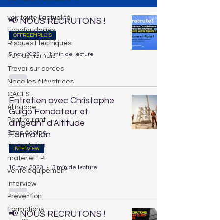
voir toute l'actualité
📢 NOUS RECRUTONS !
Echafaudages
OFFRE EMPLOIS
Risques Electriques
5 nov. 2025
1 min de lecture
Port du harnais
Travail sur cordes
Nacelles élévatrices
CACES
Entretien avec Christophe
élingage
Guigo Fondateur et
Pont roulant
dirigeant d'Altitude
Sites écoles
Formation
Formateurs
INTERVIEW
matériel EPI
10 nov. 2023
3 min de lecture
vente équipement
Interview
Prévention
Formations
📢 NOUS RECRUTONS !