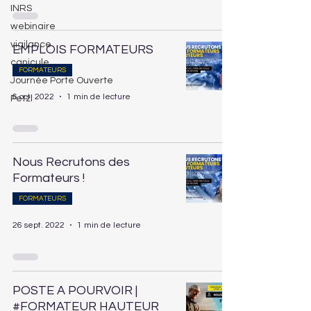
INRS
webinaire
vigilance
EMPLOIS FORMATEURS
canicule
FORMATEURS
Journée Porte Ouverte
6 oct. 2022
1 min de lecture
Petzl
Nous Recrutons des
Formateurs !
FORMATEURS
26 sept. 2022
1 min de lecture
POSTE A POURVOIR |
#FORMATEUR HAUTEUR