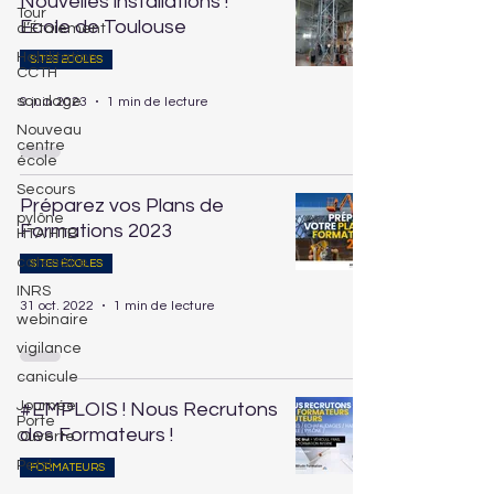
Nouvelles installations !
Tour
Ecole de Toulouse
d’Étaiement
Habilitation
SITES ÉCOLES
CCTH
sondage
9 juin 2023
1 min de lecture
Nouveau
centre
école
Secours
Préparez vos Plans de
pylône
Formations 2023
HTA HTB
catenaire
SITES ÉCOLES
INRS
31 oct. 2022
1 min de lecture
webinaire
vigilance
canicule
Journée
#EMPLOIS ! Nous Recrutons
Porte
des Formateurs !
Ouverte
Petzl
FORMATEURS