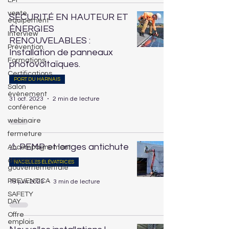
EPI
vente
SÉCURITÉ EN HAUTEUR ET
équipement
ÉNERGIES
Interview
RENOUVELABLES :
Prévention
Installation de panneaux
Formations
photovoltaïques.
Certifications
PORT DU HARNAIS
Salon
évènement
31 oct. 2023
2 min de lecture
conférence
webinaire
fermeture
⚠ PEMP et longes antichute
Accompagnement
décision
NACELLES ÉLÉVATRICES
gouvernementale
PREVENTICA
19 juin 2023
3 min de lecture
SAFETY
DAY
Offre
emplois