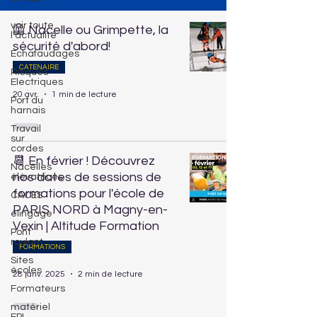
voir toute
🦺 Nacelle ou Grimpette, la
l'actualité
sécurité d'abord!
Echafaudages
CATENAIRE
Risques
Electriques
20 avr.
1 min de lecture
Port du
harnais
Travail
sur
cordes
📆 En février ! Découvrez
Nacelles
nos dates de sessions de
élévatrices
formations pour l'école de
CACES
PARIS NORD à Magny-en-
élingage
Vexin | Altitude Formation
Pont
roulant
FORMATIONS
Sites
écoles
28 janv. 2025
2 min de lecture
Formateurs
matériel