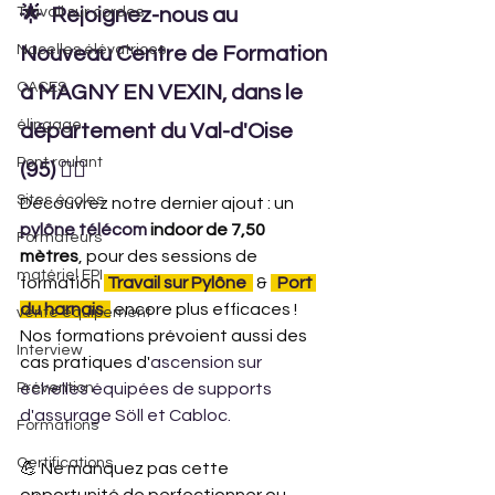
Travail sur cordes
🌟  Rejoignez-nous au 
Nacelles élévatrices
Nouveau Centre de Formation 
CACES
à MAGNY EN VEXIN, dans le 
élingage
département du Val-d'Oise 
Pont roulant
(95) 🧗‍♀️
Sites écoles
Découvrez notre dernier ajout : un 
pylône télécom
 indoor de 7,50 
Formateurs
mètres
, pour des sessions de 
matériel EPI
formation
 Travail sur Pylône  
 &
  Port 
du harnais  
encore plus efficaces ! 
vente équipement
Nos formations prévoient aussi des 
Interview
cas pratiques d'
ascension sur 
Prévention
échelles équipées de supports 
d'assurage Söll et Cabloc.
Formations
Certifications
💪 Ne manquez pas cette 