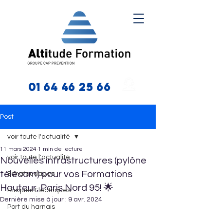
01 64 46 25 66
Post
voir toute l'actualité
11 mars 2024
1 min de lecture
voir toute l'actualité
Nouvelles infrastructures (pylône
télécom) pour vos Formations
Echafaudages
Hauteur, Paris Nord 95! 🌟
Risques Electriques
Dernière mise à jour :
9 avr. 2024
Port du harnais