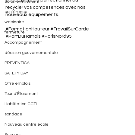
opportunité de perfectionner ou 
Salon évènement
recycler vos compétences avec nos 
conférence
nouveaux équipements. 
webinaire
#FormationHauteur
#TravailSurCorde
fermeture
#PortDuHarnais
#ParisNord95
Accompagnement
décision gouvernementale
PREVENTICA
SAFETY DAY
Offre emplois
Tour d’Étaiement
Habilitation CCTH
sondage
Nouveau centre école
Secours