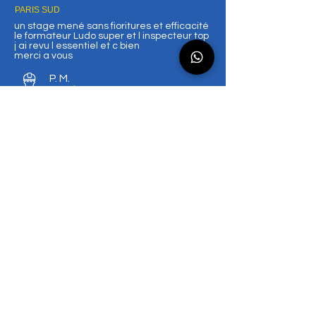
PARIS SUD
un stage mené sans fioritures et efficacité
le formateur Ludo super et l inspecteur top
j ai revu l essentiel et c bien
merci a vous
P. M.
Novelty
07/04/25
4
/ 5 accueil
la note moyenne est 4 sur 5, d'après 4 votes, / 5 accueil
4
/ 5 infrastructures
la note moyenne est 4 sur 5, d'après 4 votes, / 5 infrastructures
PARIS SUD
Le formateur et le testeur sont très
pédagogues.
Les explications étaient claires et assez
compréhensibles.
Très bonne ambiance.
Mise en situation bien expliquée.
Matériel mise à disposition assez bon dans
l'ensemble.
L. T
Novelty