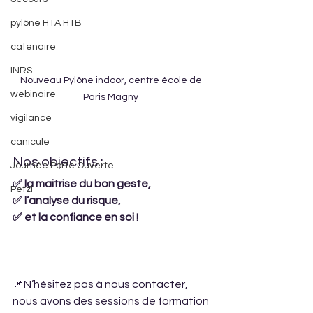
pylône HTA HTB
catenaire
INRS
Nouveau Pylône indoor, centre école de 
webinaire
Paris Magny 
vigilance
canicule
Nos objectifs :
Journée Porte Ouverte
✅ la maitrise du bon geste,
Petzl
✅ l’analyse du risque,
✅ et la confiance en soi !
📌N’hésitez pas à nous contacter, 
nous avons des sessions de formation 