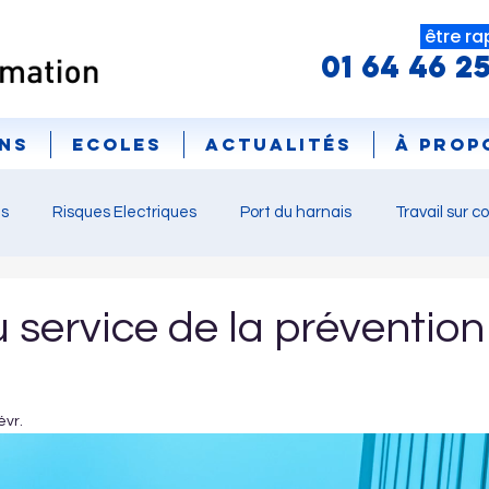
être ra
01 64 46 2
ns
ECOLES
Actualités
À prop
s
Risques Electriques
Port du harnais
Travail sur c
roulant
Sites écoles
Formateurs
matériel EPI
 service de la prévention 
ormations
Certifications
Salon évènement
confér
évr.
nt
décision gouvernementale
PREVENTICA
SAFET