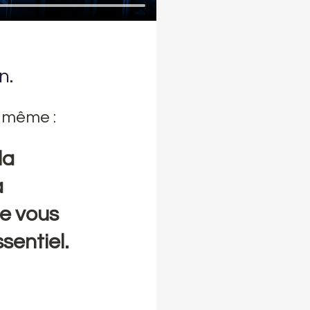
n. 
 même : 
la 
 
e vous 
sentiel. 