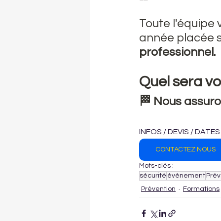
Toute l'équipe
année placée so
professionnel.
Quel sera vo
🏁 Nous assuron
INFOS / DEVIS / DATE
CONTACTEZ NOUS
Mots-clés :
sécurité
évènement
Prév
Prévention
Formations