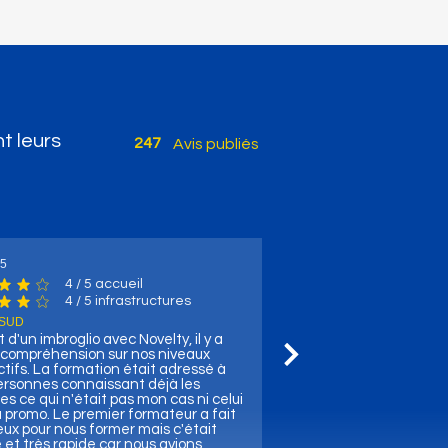
t leurs
247
Avis publiés
leurs Vœux 2025 ! ☝
25
4
/ 5 accueil
e moyenne est 4 sur 5, d'après 4 votes, / 5 accueil
4
/ 5 infrastructures
uctures
e moyenne est 4 sur 5, d'après 4 votes, / 5 infrastructures
 SUD
t d'un imbroglio avec Novelty, il y a
ncompréhension sur nos niveaux
tifs. La formation était adressé à
ersonnes connaissant déjà les
es ce qui n'était pas mon cas ni celui
 promo. Le premier formateur a fait
ux pour nous former mais c'était
et très rapide car nous avions