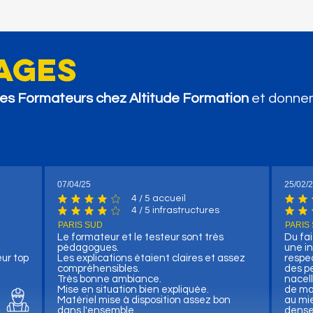
ages
 les Formateurs chez Altitude Formation
et donnen
Meil
Fermeture Hivernale, en
décembre ❄️
07/04/25
25/02/
4
/ 5 accueil
 votes, / 5 accueil
la note moyenne est 4 sur 5, d'après 4 votes, / 5 accueil
la not
4
/ 5 infrastructures
votes, / 5 infrastructures
la note moyenne est 4 sur 5, d'après 4 votes, / 5 infrastr
la not
PARIS SUD
PARIS
Le formateur et le testeur sont très
Du fai
pédagogues.
une i
eur top
Les explications étaient claires et assez
respec
compréhensibles.
des p
Très bonne ambiance.
nacell
Mise en situation bien expliquée.
de ma
Matériel mise à disposition assez bon
au mie
dans l'ensemble.
dense 