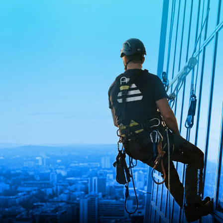
ion CCTH
sondage
Nouveau centre école
Secours