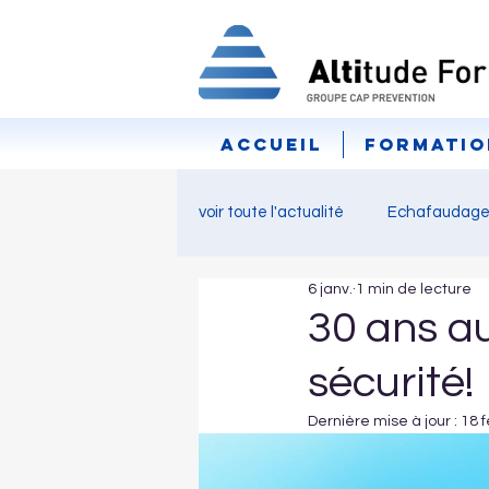
Accueil
Formatio
voir toute l'actualité
Echafaudage
6 janv.
1 min de lecture
CACES
élingage
Pont 
30 ans au
sécurité!
Interview
Prévention
F
Dernière mise à jour :
18 f
fermeture
Accompagneme