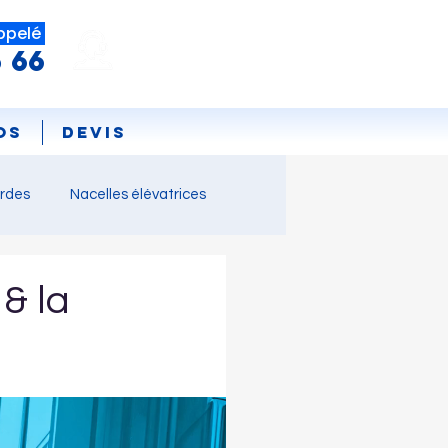
ppelé
5 66
os
DEVIS
ordes
Nacelles élévatrices
vente équipement
& la
ence
webinaire
Y DAY
Offre emplois