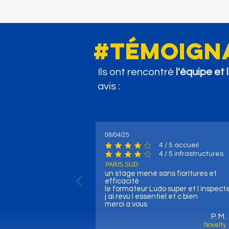
#témoign
Ils ont rencontré
l'équipe et
avis :
Retours sur Altitude
Formation : Exploration des
avis d'Altitude Formation
08/04/25
4
/ 5 accueil
la note moyenne est 4 sur 5, d'après 4
4
/ 5 infrastructures
la note moyenne est 4 sur 5, d'après 4 
PARIS SUD
un stage mené sans fioritures et
efficacité
le formateur Ludo super et l inspect
j ai revu l essentiel et c bien
merci a vous
P. M.
Novelty