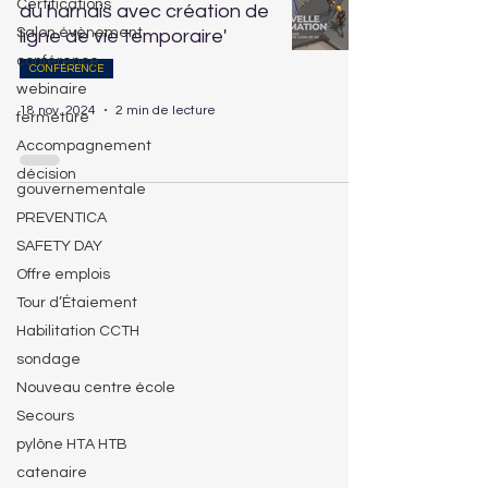
Certifications
du harnais avec création de
Salon évènement
ligne de vie temporaire'
conférence
CONFÉRENCE
webinaire
18 nov. 2024
2 min de lecture
fermeture
Accompagnement
décision
gouvernementale
PREVENTICA
SAFETY DAY
Offre emplois
Tour d’Étaiement
Habilitation CCTH
sondage
Nouveau centre école
Secours
pylône HTA HTB
catenaire