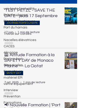
voir toute l'actualité
'TEST PETZL' - SAVE THE
Echafaudages
DATE - jeudi 17 Septembre
Risques Electriques
JOURNÉE PORTE OUVERTE
Port du harnais
17 juin
1 min de lecture
Travail sur cordes
Nacelles élévatrices
CACES
élingage
🦺 Altitude Formation à la
Pont roulant
SAFETY DAY de Monaco
Sites écoles
Marine — La Ciotat
Formateurs
SAFETY DAY
matériel EPI
7 oct. 2025
1 min de lecture
vente équipement
Interview
Prévention
Formations
📢 Nouvelle Formation | 'Port