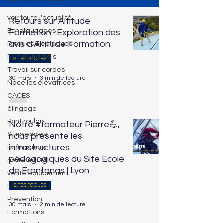
voir toute l'actualité
Retours sur Altitude
Echafaudages
Formation : Exploration des
avis d'Altitude Formation
Risques Electriques
Port du harnais
SITES ÉCOLES
Travail sur cordes
30 mars
3 min de lecture
Nacelles élévatrices
CACES
élingage
Pont roulant
Notre #formateur Pierre💪,
Sites écoles
nous présente les
infrastructures
Formateurs
pédagogiques du Site Ecole
matériel EPI
de Frontonas | Lyon
vente équipement
Interview
SITES ÉCOLES
Prévention
30 mars
2 min de lecture
Formations