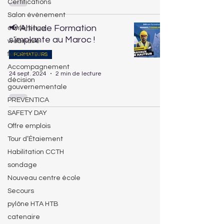
Certifications
Salon évènement
📢 Altitude Formation
conférence
s'implante au Maroc !
webinaire
fermeture
FORMATEURS
Accompagnement
24 sept. 2024
2 min de lecture
décision
gouvernementale
PREVENTICA
SAFETY DAY
Offre emplois
Tour d’Étaiement
Habilitation CCTH
sondage
Nouveau centre école
Secours
pylône HTA HTB
catenaire