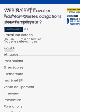
voir toute l'actualité
WEBINAIRE | Travail en
Echafaudages
hauteur : quelles obligations
pour l’employeur ?
Risques Electriques
Port du harnais
WEBINAIRE
Travail sur cordes
15 juin
1 min de lecture
Nacelles élévatrices
CACES
élingage
Pont roulant
Sites écoles
Formateurs
matériel EPI
vente équipement
Interview
Prévention
Formations