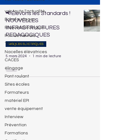
voir toute l'actualité
📢Élevons les Standards !
Echafaudages
NOUVELLES
INFRASTRUCTURES
Risques Electriques
PEDAGOGIQUES
Port du harnais
Travail sur cordes
RISQUES ELECTRIQUES
Nacelles élévatrices
5 mars 2024
1 min de lecture
CACES
élingage
Pont roulant
Sites écoles
Formateurs
matériel EPI
vente équipement
Interview
Prévention
Formations