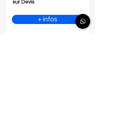
sur Devis
+ infos
#témoignages
247
Avis
publiés
08/04/25
4
/ 5 accueil
la note moyenne est 4 sur 5, d'après 4 votes, / 5 accueil
4
/ 5 infrastructures
la note moyenne est 4 sur 5, d'après 4 votes, / 5 infrastructures
PARIS SUD
un stage mené sans fioritures et efficacité
le formateur Ludo super et l inspecteur top
j ai revu l essentiel et c bien
merci a vous