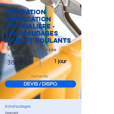
UTILISATION
VERIFICATION
JOURNALIÈRE -
ECHAFAUDAGES
FIXES ET ROULANTS
Prix
Durée
A partir de :
1 jour
380 €HT
Demande :
DEVIS / DISPO.
Echafaudages
Descriptif