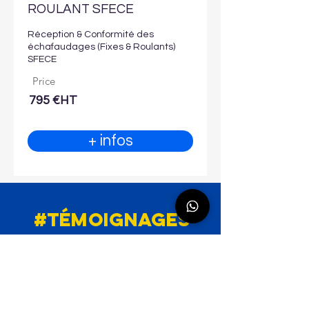
ROULANT SFECE
Réception & Conformité des
échafaudages (Fixes & Roulants)
SFECE
Price
795 €HT
+ infos
#témoignages
247
Avis
publiés
08/04/25