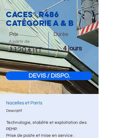
CACES® R486
CATÉGORIE A & B
Prix
Durée
A partir de :
4 jours
1120 €HT
Demande :
DEVIS / DISPO.
Nacelles et Ponts
Descriptif
Technologie, stabilité et exploitation des 
PEMP.
Prise de poste et mise en service : 