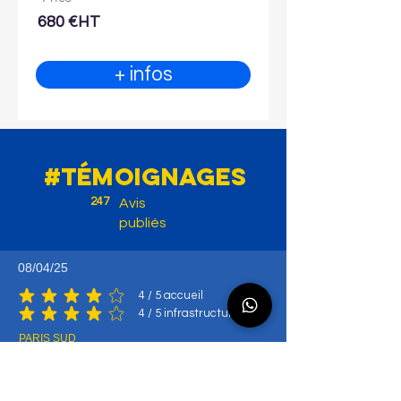
680 €HT
+ infos
#témoignages
247
Avis
publiés
08/04/25
4
/ 5 accueil
la note moyenne est 4 sur 5, d'après 4 votes, / 5 accueil
4
/ 5 infrastructures
la note moyenne est 4 sur 5, d'après 4 votes, / 5 infrastructures
PARIS SUD
un stage mené sans fioritures et efficacité
le formateur Ludo super et l inspecteur top
j ai revu l essentiel et c bien
merci a vous