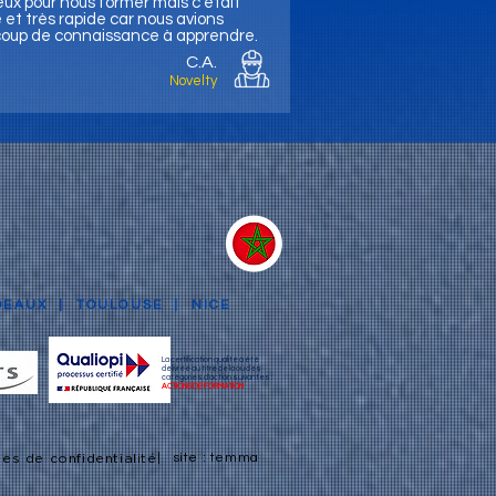
ux pour nous former mais c'était
et très rapide car nous avions
oup de connaissance à apprendre.
C.A.
Novelty
DEAUX
|
TOULOUSE
|
NICE
La certification qualité à été
délivrée au titre de la ou des
catégories d'action suivantes :
ACTIONS DE FORMATION
| site : temma
ues de confidentialité