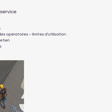
 service
n
es opératoires – limites d’utilisation .
retien
s