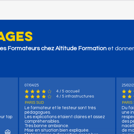
ages
 les Formateurs chez Altitude Formation
et donnen
07/04/25
25/02/
4
/ 5 accueil
 votes, / 5 accueil
la note moyenne est 4 sur 5, d'après 4 votes, / 5 accueil
la not
4
/ 5 infrastructures
votes, / 5 infrastructures
la note moyenne est 4 sur 5, d'après 4 votes, / 5 infrastr
la not
PARIS SUD
PARIS
Le formateur et le testeur sont très
Du fai
pédagogues.
une i
eur top
Les explications étaient claires et assez
respec
compréhensibles.
des p
Très bonne ambiance.
nacell
Mise en situation bien expliquée.
de ma