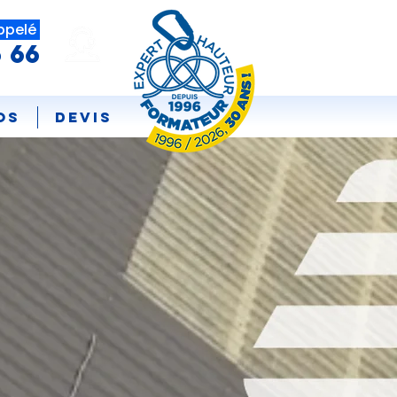
ppelé
5 66
os
DEVIS