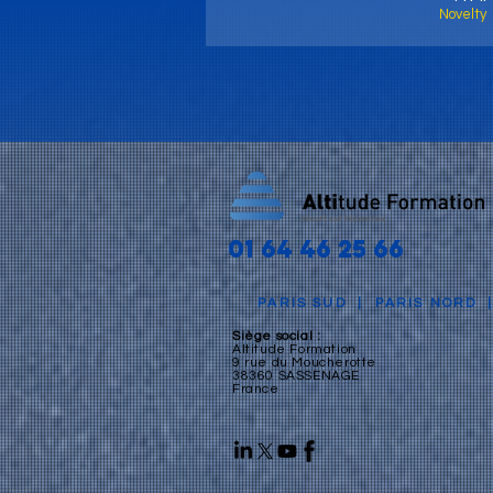
Novelty
01 64 46 25 66
PARIS SUD
|
PARIS NORD
Siège social :
Altitude Formation
9 rue du Moucherotte
38360 SASSENAGE
France