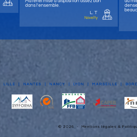
Matériel mise à disposition assez bon
au mie
dans l'ensemble.
dense 
beauc
L. T
Novelty
|
LILLE
|
NANTES
|
NANCY
|
LYON
|
MARSEILLE
|
BOR
© 2026 -
Mentions légales & Politiq