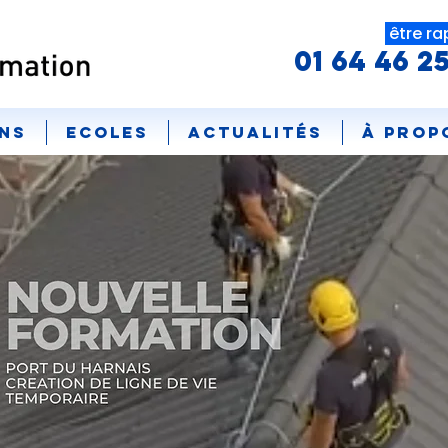
être ra
01 64 46 2
ns
ECOLES
Actualités
À prop