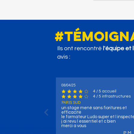
#témoign
Ils ont rencontré
l'équipe et
avis :
08/04/25
4
/ 5 accueil
la note moyenne est 4 sur 5, d'après 4
4
/ 5 infrastructures
la note moyenne est 4 sur 5, d'après 4 
PARIS SUD
un stage mené sans fioritures et
efficacité
le formateur Ludo super et l inspect
j ai revu l essentiel et c bien
merci a vous
P. M.