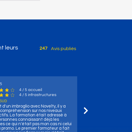
t leurs
247
Avis publiés
25
4
/ 5 accueil
e moyenne est 4 sur 5, d'après 4 votes, / 5 accueil
4
/ 5 infrastructures
uctures
e moyenne est 4 sur 5, d'après 4 votes, / 5 infrastructures
 SUD
t d'un imbroglio avec Novelty, il y a
ncompréhension sur nos niveaux
tifs. La formation était adressé à
ersonnes connaissant déjà les
es ce qui n'était pas mon cas ni celui
 promo. Le premier formateur a fait