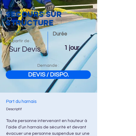
SECOURS SUR
STRUCTURE
Prix
Durée
A partir de :
1 jour
Sur Devis
Demande :
DEVIS / DISPO.
Port du harnais
Descriptif
Toute personne intervenant en hauteur à 
l’aide d’un harnais de sécurité et devant 
évacuer une personne suspendue sur une 