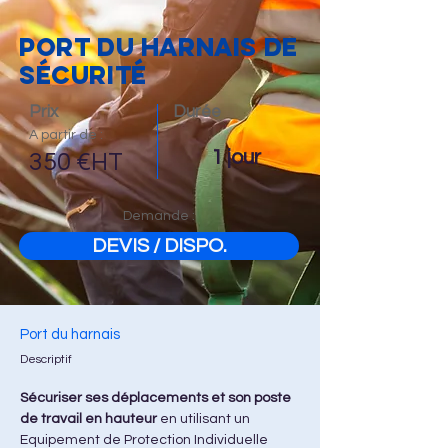
PORT DU HARNAIS DE
SÉCURITÉ
Prix
Durée
A partir de :
1 jour
350 €HT
Demande :
DEVIS / DISPO.
Port du harnais
Descriptif
Sécuriser ses déplacements et son poste 
de travail en hauteur
 en utilisant un 
Equipement de Protection Individuelle 