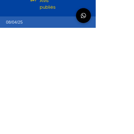
247
Avis
publiés
08/04/25
4
/ 5 accueil
la note moyenne est 4 sur 5, d'après 4 votes, / 5 accueil
4
/ 5 infrastructures
la note moyenne est 4 sur 5, d'après 4 votes, / 5 infrastructures
PARIS SUD
un stage mené sans fioritures et efficacité
le formateur Ludo super et l inspecteur top
j ai revu l essentiel et c bien
merci a vous
P. M.
Novelty
07/04/25
4
/ 5 accueil
la note moyenne est 4 sur 5, d'après 4 votes, / 5 accueil
4
/ 5 infrastructures
la note moyenne est 4 sur 5, d'après 4 votes, / 5 infrastructures
PARIS SUD
Le formateur et le testeur sont très