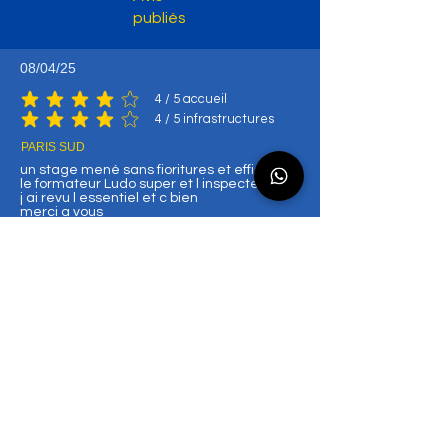
publiés
08/04/25
4
/ 5 accueil
la note moyenne est 4 sur 5, d'après 4 votes, / 5 accueil
4
/ 5 infrastructures
la note moyenne est 4 sur 5, d'après 4 votes, / 5 infrastructures
PARIS SUD
un stage mené sans fioritures et efficacité
le formateur Ludo super et l inspecteur top
j ai revu l essentiel et c bien
merci a vous
P. M.
Novelty
07/04/25
4
/ 5 accueil
la note moyenne est 4 sur 5, d'après 4 votes, / 5 accueil
4
/ 5 infrastructures
la note moyenne est 4 sur 5, d'après 4 votes, / 5 infrastructures
PARIS SUD
Le formateur et le testeur sont très
pédagogues.