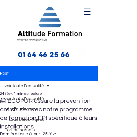
01 64 46 25 66
Post
voir toute l'actualité
24 févr.
1 min de lecture
voir toute l'actualité
🦺 ECOPUR assure la prévention
antichute avec notre programme
Echafaudages
de formation EPI spécifique à leurs
Risques Electriques
installations
Port du harnais
Dernière mise à jour :
25 févr.