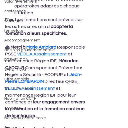
Salon évènement
opératoires adaptés à chaque 
conférence
situation.
D'autres formations sont prévues sur 
webinaire
les autres sites afin d'
adapter la 
fermeture
formation à leurs spécificités.
Accompagnement
🙏 Merci à 
Marie Amblard
 Responsable 
décision gouvernementale
PSSE 
VEOLIA Assainissement
 et 
PREVENTICA
maintenance Région IDF, 
Mériadec 
CADOUR
 Correspondant Préventeur 
SAFETY DAY
Hygiène Sécurité - ECOPUR et 
Jean-
Offre emplois
Pierre LOMBARDIN
 Directeur QHSE
VEOLIA Assainissement
 et 
Tour d’Étaiement
maintenance Région IDF pour leur 
Habilitation CCTH
confiance et 
leur engagement envers 
sondage
la prévention et la formation continue 
de leur équipe.
Nouveau centre école
Secours