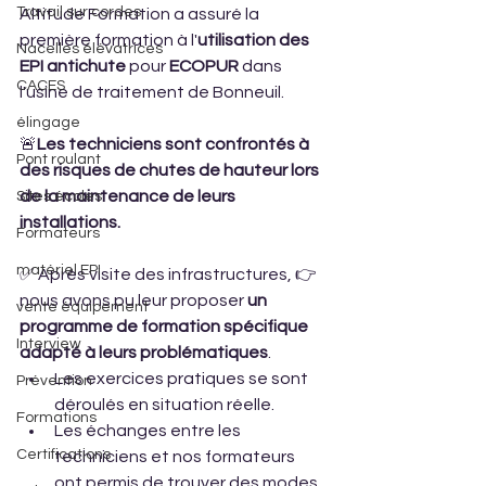
Travail sur cordes
Altitude Formation a assuré la 
première formation à l'
utilisation des 
Nacelles élévatrices
EPI antichute
 pour 
ECOPUR 
dans 
CACES
l'usine de traitement de Bonneuil.
élingage
🚨
Les techniciens sont confrontés à 
Pont roulant
des risques de chutes de hauteur lors 
de la maintenance de leurs 
Sites écoles
installations.
Formateurs
matériel EPI
✅ Après visite des infrastructures, 👉
nous avons pu leur proposer 
un 
vente équipement
programme de formation spécifique 
Interview
adapté à leurs problématiques
.
Les exercices pratiques se sont 
Prévention
déroulés en situation réelle. 
Formations
Les échanges entre les 
Certifications
techniciens et nos formateurs 
ont permis de trouver des modes 