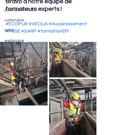
Bravo à notre équipe de 
formateurs experts !
pylône HTA HTB
catenaire
#ECOPUR
#VEOLIA
#Assainissement
INRS
#PSSE
#SARP
#formationEPI
webinaire
vigilance
canicule
Journée Porte Ouverte
Petzl