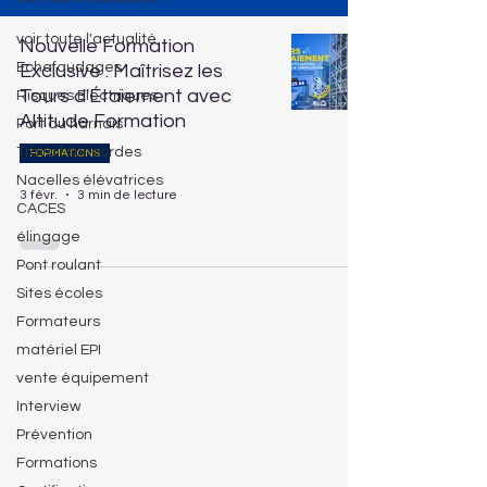
voir toute l'actualité
Nouvelle Formation
Echafaudages
Exclusive : Maîtrisez les
Tours d'Étaiement avec
Risques Electriques
Altitude Formation
Port du harnais
Travail sur cordes
FORMATIONS
Nacelles élévatrices
3 févr.
3 min de lecture
CACES
élingage
Pont roulant
Sites écoles
Formateurs
matériel EPI
vente équipement
Interview
Prévention
Formations