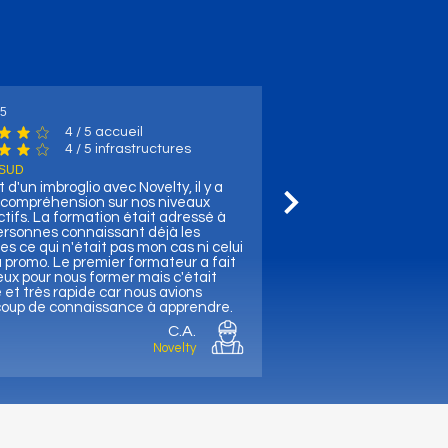
25
4
/ 5 accueil
e moyenne est 4 sur 5, d'après 4 votes, / 5 accueil
4
/ 5 infrastructures
uctures
e moyenne est 4 sur 5, d'après 4 votes, / 5 infrastructures
 SUD
t d'un imbroglio avec Novelty, il y a
ncompréhension sur nos niveaux
tifs. La formation était adressé à
ersonnes connaissant déjà les
es ce qui n'était pas mon cas ni celui
 promo. Le premier formateur a fait
ux pour nous former mais c'était
et très rapide car nous avions
oup de connaissance à apprendre.
C.A.
Novelty