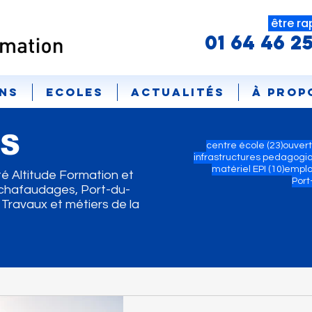
être ra
01 64 46 2
ns
ECOLES
Actualités
À prop
ÉS
23 pos
centre école
(23)
ouver
infrastructures pedagogi
10 pos
matériel EPI
(10)
emplo
té Altitude Formation et
Port
 Echafaudages, Port-du-
, Travaux et métiers de la