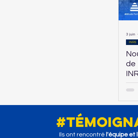
3 juin
INRS
Nou
de 
INR
#témoign
Ils ont rencontré
l'équipe et