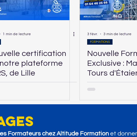
1 min de lecture
3 févr.
3 min de lecture
FORMATIONS
velle certification
Nouvelle For
notre plateforme
Exclusive : Ma
S, de Lille
Tours d'Étai
Altitude For
ages
 les Formateurs chez Altitude Formation
et donnen