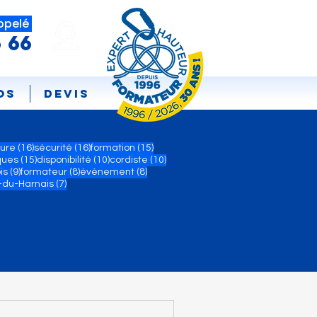
ppelé
5 66
os
DEVIS
ts
16 posts
16 posts
15 posts
ture
(16)
sécurité
(16)
formation
(15)
15 posts
10 posts
10 posts
ques
(15)
disponibilité
(10)
cordiste
(10)
ts
9 posts
8 posts
8 posts
is
(9)
formateur
(8)
évènement
(8)
7 posts
-du-Harnais
(7)