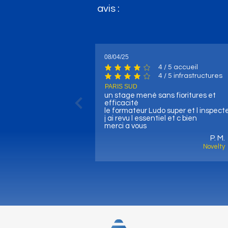
avis :
08/04/25
4
/ 5 accueil
la note moyenne est 4 sur 5, d'après 4
4
/ 5 infrastructures
la note moyenne est 4 sur 5, d'après 4 
PARIS SUD
un stage mené sans fioritures et
efficacité
le formateur Ludo super et l inspect
j ai revu l essentiel et c bien
merci a vous
P. M.
Novelty