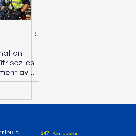
mation
îtrisez les
ement avec
mation
t leurs
247
Avis publiés