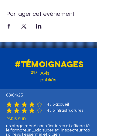
Partager cet événement
#témoignages
247
Avis
publiés
08/04/25
4
/ 5 accueil
la note moyenne est 4 sur 5, d'après 4 votes, / 5 accueil
4
/ 5 infrastructures
la note moyenne est 4 sur 5, d'après 4 votes, / 5 infrastructures
PARIS SUD
un stage mené sans fioritures et efficacité
le formateur Ludo super et l inspecteur top
j ai revu l essentiel et c bien