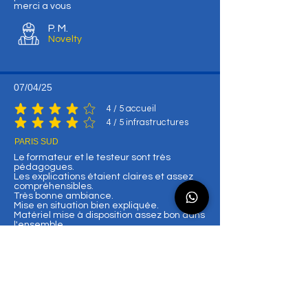
merci a vous
P. M.
Novelty
07/04/25
4
/ 5 accueil
la note moyenne est 4 sur 5, d'après 4 votes, / 5 accueil
4
/ 5 infrastructures
la note moyenne est 4 sur 5, d'après 4 votes, / 5 infrastructures
PARIS SUD
Le formateur et le testeur sont très
pédagogues.
Les explications étaient claires et assez
compréhensibles.
Très bonne ambiance.
Mise en situation bien expliquée.
Matériel mise à disposition assez bon dans
l'ensemble.
L. T
Novelty
25/02/25